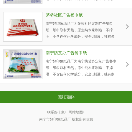
度。
层立体吸水新技术，吸水性强，湿水不易破，
让客户用到安全使用的广告宣传产品。好印象
茅桥社区广告餐巾纸
广告餐巾纸，采用PPC环保包装膜，透明，环
南宁好印象纸品厂为茅桥社区定制广告餐巾
保、无异味、颜色纯正、手感好，为金鸡药业
纸，纸巾取材天然，原生纯木浆制造，不掉
企业提升宣传形象，提升企业的品牌知名度。
毛，不含任何化学成分，安全0刺激，独有多
层立体吸水新技术，吸水性强，湿水不易破，
让客户用到安全使用的广告宣传产品。好印象
南宁防艾办广告餐巾纸
广告餐巾纸，采用PPC环保包装膜，透明，环
南宁好印象纸品厂为南宁防艾办定制广告餐巾
保、无异味、颜色纯正、手感好，为茅桥社区
纸，纸巾取材天然，原生纯木浆制造，不掉
企业提升宣传形象，提升企业的品牌知名度。
毛，不含任何化学成分，安全0刺激，独有多
层立体吸水新技术，吸水性强，湿水不易破，
让客户用到安全使用的广告宣传产品。好印象
广告餐巾纸，采用PPC环保包装膜，透明，环
回到顶部>
保、无异味、颜色纯正、手感好，为南宁防艾
办企业提升宣传形象，提升企业的品牌知名
联系好印象>
网站地图>
度。
南宁市好印象纸品厂 版权所有信息