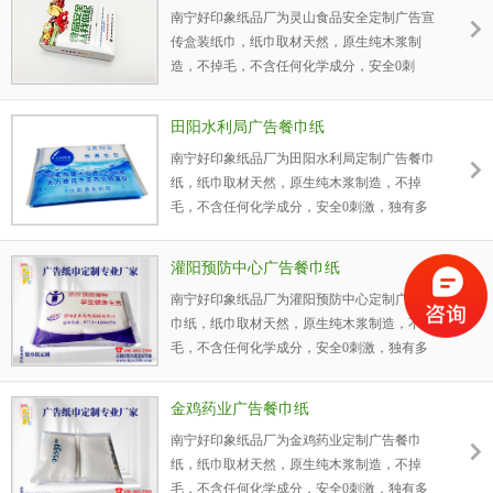
南宁好印象纸品厂为灵山食品安全定制广告宣
原生木浆白卡纸，环保、无异味，坚硬度高、
传盒装纸巾，纸巾取材天然，原生纯木浆制
颜色纯正、手感好，为广西启盛建设集团提升
造，不掉毛，不含任何化学成分，安全0刺
企业宣传形象，提升企业的品牌知名度。
激，独有多层立体吸水新技术，吸水性强，湿
水不易破，让客户用到安全使用的广告宣传产
田阳水利局广告餐巾纸
品。好印象广告盒装纸巾，采用环保包装采用
南宁好印象纸品厂为田阳水利局定制广告餐巾
原生木浆白卡纸，环保、无异味，坚硬度高、
纸，纸巾取材天然，原生纯木浆制造，不掉
颜色纯正、手感好，为灵山食品安全提升企业
毛，不含任何化学成分，安全0刺激，独有多
宣传形象，提升企业的品牌知名度。
层立体吸水新技术，吸水性强，湿水不易破，
让客户用到安全使用的广告宣传产品。好印象
灌阳预防中心广告餐巾纸
广告餐巾纸，采用PPC环保包装膜，透明，环
南宁好印象纸品厂为灌阳预防中心定制广告餐
保、无异味、颜色纯正、手感好，为田阳水利
巾纸，纸巾取材天然，原生纯木浆制造，不掉
局企业提升宣传形象，提升企业的品牌知名
毛，不含任何化学成分，安全0刺激，独有多
度。
层立体吸水新技术，吸水性强，湿水不易破，
让客户用到安全使用的广告宣传产品。好印象
金鸡药业广告餐巾纸
广告餐巾纸，采用PPC环保包装膜，透明，环
南宁好印象纸品厂为金鸡药业定制广告餐巾
保、无异味、颜色纯正、手感好，为灌阳预防
纸，纸巾取材天然，原生纯木浆制造，不掉
中心企业提升宣传形象，提升企业的品牌知名
毛，不含任何化学成分，安全0刺激，独有多