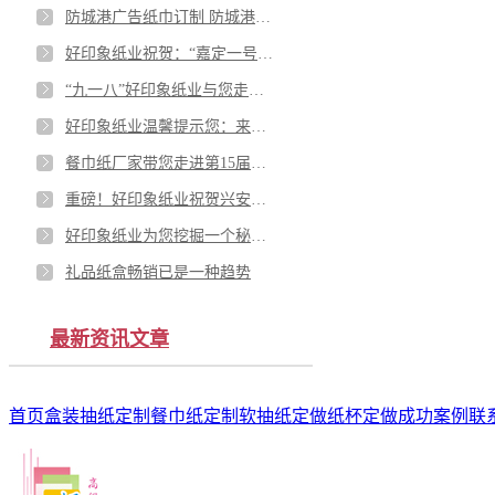
防城港广告纸巾订制 防城港抽纸订制 选好印象纸品厂
好印象纸业祝贺：“嘉定一号”卫星成功发射
“九一八”好印象纸业与您走进历史
好印象纸业温馨提示您：来了！超强台风“山竹”即将冲进南海！
餐巾纸厂家带您走进第15届中国—东盟博览会轻工展
重磅！好印象纸业祝贺兴安灵渠申遗成功
好印象纸业为您挖掘一个秘密：当年签梅西的合同用的是餐巾纸
礼品纸盒畅销已是一种趋势
最新资讯文章
首页
盒装抽纸定制
餐巾纸定制
软抽纸定做
纸杯定做
成功案例
联