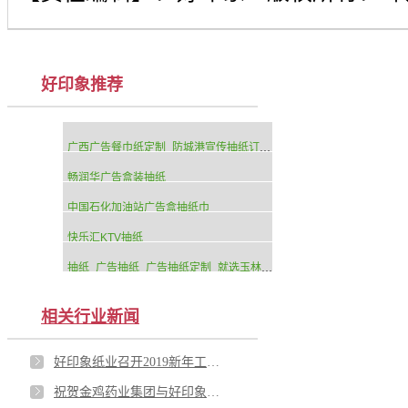
好印象推荐
广西广告餐巾纸定制_防城港宣传抽纸订制_选好印象纸品厂
畅润华广告盒装抽纸
中国石化加油站广告盒抽纸巾
快乐汇KTV抽纸
抽纸_广告抽纸_广告抽纸定制_就选玉林好印象纸品厂
相关行业新闻
好印象纸业召开2019新年工作例会
祝贺金鸡药业集团与好印象纸品合作圆满成功