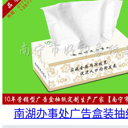
南湖办事处广告盒装抽