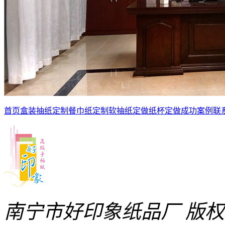
首页
盒装抽纸定制
餐巾纸定制
软抽纸定做
纸杯定做
成功案例
联
南宁市好印象纸品厂 版