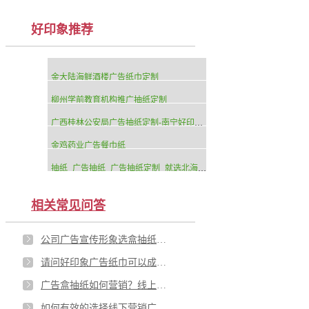
好印象推荐
金大陆海鲜酒楼广告纸巾定制
柳州学前教育机构推广抽纸定制
广西桂林公安局广告抽纸定制-南宁好印象纸品厂生产
金鸡药业广告餐巾纸
抽纸_广告抽纸_广告抽纸定制_就选北海好印象纸品厂
相关常见问答
公司广告宣传形象选盒抽纸巾，我选南宁好印象纸品厂！
请问好印象广告纸巾可以成为广告促销常用礼品吗？
广告盒抽纸如何营销？线上与线下广告载体您了解多少？
如何有效的选择线下营销广告产品